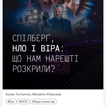
Артем Тютюнник
,
Михайло Абакумов
Бог
НЛО
Християнство