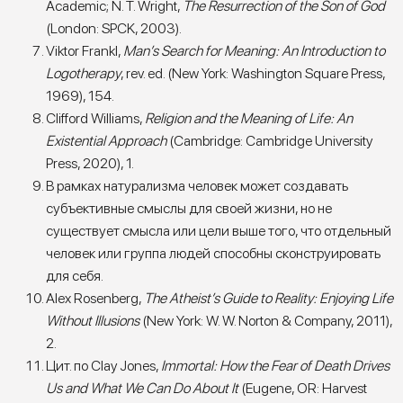
Academic; N. T. Wright,
The Resurrection of the Son of God
(London: SPCK, 2003).
Viktor Frankl,
Man’s Search for Meaning: An Introduction to
Logotherapy
, rev. ed. (New York: Washington Square Press,
1969), 154.
Clifford Williams,
Religion and the Meaning of Life: An
Existential Approach
(Cambridge: Cambridge University
Press, 2020), 1.
В рамках натурализма человек может создавать
субъективные смыслы для своей жизни, но не
существует смысла или цели выше того, что отдельный
человек или группа людей способны сконструировать
для себя.
Alex Rosenberg,
The Atheist’s Guide to Reality: Enjoying Life
Without Illusions
(New York: W. W. Norton & Company, 2011),
2.
Цит. по Clay Jones,
Immortal: How the Fear of Death Drives
Us and What We Can Do About It
(Eugene, OR: Harvest