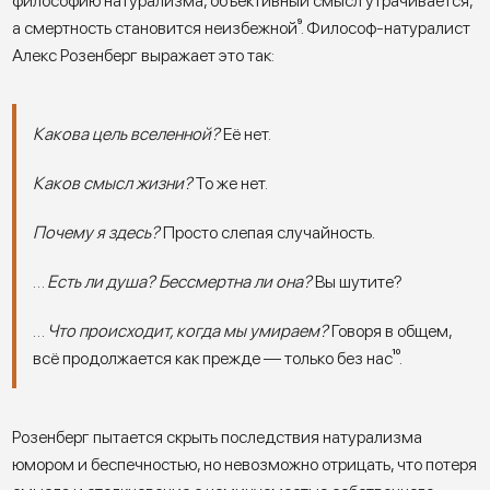
философию натурализма, объективный смысл утрачивается,
а смертность становится неизбежной
⁹
. Философ-натуралист
Алекс Розенберг выражает это так:
Какова цель вселенной?
Её нет.
Каков смысл жизни?
То же нет.
Почему я здесь?
Просто слепая случайность.
…
Есть ли душа? Бессмертна ли она?
Вы шутите?
…
Что происходит, когда мы умираем?
Говоря в общем,
всё продолжается как прежде — только без нас
¹⁰
.
Розенберг пытается скрыть последствия натурализма
юмором и беспечностью, но невозможно отрицать, что потеря