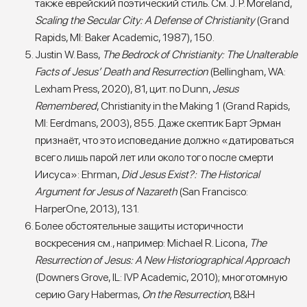
также еврейский поэтический стиль. См. J. P. Moreland,
Scaling the Secular City: A Defense of Christianity
(Grand
Rapids, MI: Baker Academic, 1987), 150.
Justin W. Bass,
The Bedrock of Christianity: The Unalterable
Facts of Jesus’ Death and Resurrection
(Bellingham, WA:
Lexham Press, 2020), 81, цит. по Dunn,
Jesus
Remembered
, Christianity in the Making 1 (Grand Rapids,
MI: Eerdmans, 2003), 855. Даже скептик Барт Эрман
признаёт, что это исповедание должно «датироваться
всего лишь парой лет или около того после смерти
Иисуса»: Ehrman,
Did Jesus Exist?: The Historical
Argument for Jesus of Nazareth
(San Francisco:
HarperOne, 2013), 131.
Более обстоятельные защиты историчности
воскресения см., например: Michael R. Licona,
The
Resurrection of Jesus: A New Historiographical Approach
(Downers Grove, IL: IVP Academic, 2010); многотомную
серию Gary Habermas,
On the Resurrection
, B&H