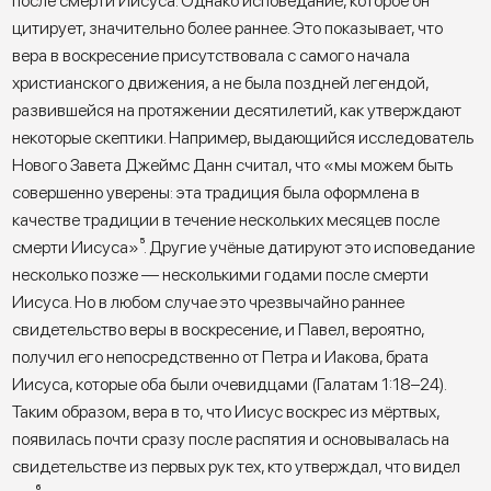
после смерти Иисуса. Однако исповедание, которое он
цитирует, значительно более раннее. Это показывает, что
вера в воскресение присутствовала с самого начала
христианского движения, а не была поздней легендой,
развившейся на протяжении десятилетий, как утверждают
некоторые скептики. Например, выдающийся исследователь
Нового Завета Джеймс Данн считал, что «мы можем быть
совершенно уверены: эта традиция была оформлена в
качестве традиции в течение нескольких месяцев после
смерти Иисуса»
⁵
. Другие учёные датируют это исповедание
несколько позже — несколькими годами после смерти
Иисуса. Но в любом случае это чрезвычайно раннее
свидетельство веры в воскресение, и Павел, вероятно,
получил его непосредственно от Петра и Иакова, брата
Иисуса, которые оба были очевидцами (Галатам 1:18–24).
Таким образом, вера в то, что Иисус воскрес из мёртвых,
появилась почти сразу после распятия и основывалась на
свидетельстве из первых рук тех, кто утверждал, что видел