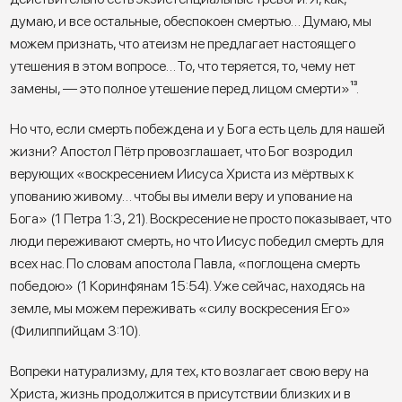
думаю, и все остальные, обеспокоен смертью… Думаю, мы
можем признать, что атеизм не предлагает настоящего
утешения в этом вопросе… То, что теряется, то, чему нет
замены, — это полное утешение перед лицом смерти»
¹³
.
Но что, если смерть побеждена и у Бога есть цель для нашей
жизни? Апостол Пётр провозглашает, что Бог возродил
верующих «воскресением Иисуса Христа из мёртвых к
упованию живому… чтобы вы имели веру и упование на
Бога» (1 Петра 1:3, 21). Воскресение не просто показывает, что
люди переживают смерть, но что Иисус победил смерть для
всех нас. По словам апостола Павла, «поглощена смерть
победою» (1 Коринфянам 15:54). Уже сейчас, находясь на
земле, мы можем переживать «силу воскресения Его»
(Филиппийцам 3:10).
Вопреки натурализму, для тех, кто возлагает свою веру на
Христа, жизнь продолжится в присутствии близких и в