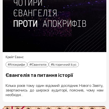
Крейґ Еванс
Апокрифи
Євангелія
Історичний Ісус
Євангелія та питання історії
Кілька років тому один відомий дослідник Нового Завіту,
звертаючись до широкої аудиторії, пояснив, чому нам
необхідні...