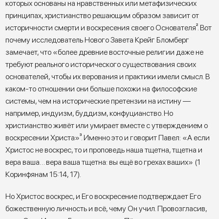
которых основаны на нравственных или метафизических
принципах, христианство решающим образом зависит от
историчности смерти и воскресения своего Основателя
²
. Вот
почему исследователь Нового Завета Крейг Бломберг
замечает, что «более древние восточные религии даже не
требуют реального исторического существования своих
основателей, чтобы их верования и практики имели смысл. В
каком-то отношении они больше похожи на философские
системы, чем на исторические претензии на истину —
например, индуизм, буддизм, конфуцианство. Но
христианство живёт или умирает вместе с утверждением о
воскресении Христа»
³
. Именно это и говорит Павел: «А если
Христос не воскрес, то и проповедь наша тщетна, тщетна и
вера ваша… вера ваша тщетна: вы ещё во грехах ваших» (1
Коринфянам 15:14, 17).
Но Христос воскрес, и Его воскресение подтверждает Его
божественную личность и всё, чему Он учил. Провозгласив,