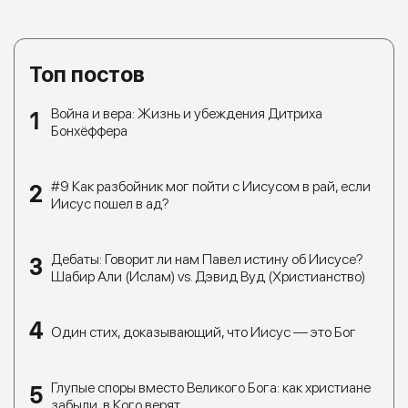
Топ постов
Война и вера: Жизнь и убеждения Дитриха
Бонхёффера
#9 Как разбойник мог пойти с Иисусом в рай, если
Иисус пошел в ад?
Дебаты: Говорит ли нам Павел истину об Иисусе?
Шабир Али (Ислам) vs. Дэвид Вуд (Христианство)
Один стих, доказывающий, что Иисус — это Бог
Глупые споры вместо Великого Бога: как христиане
забыли, в Кого верят