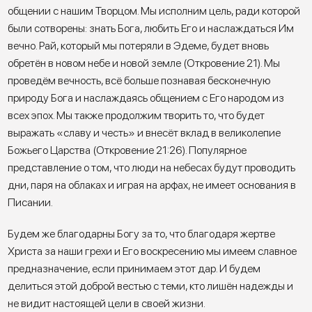
общении с нашим Творцом. Мы исполним цель, ради которой
были сотворены: знать Бога, любить Его и наслаждаться Им
вечно. Рай, который мы потеряли в Эдеме, будет вновь
обретён в новом небе и новой земле (Откровение 21). Мы
проведём вечность, всё больше познавая бесконечную
природу Бога и наслаждаясь общением с Его народом из
всех эпох. Мы также продолжим творить то, что будет
выражать «славу и честь» и внесёт вклад в великолепие
Божьего Царства (Откровение 21:26). Популярное
представление о том, что люди на небесах будут проводить
дни, паря на облаках и играя на арфах, не имеет основания в
Писании.
Будем же благодарны Богу за то, что благодаря жертве
Христа за наши грехи и Его воскресению мы имеем славное
предназначение, если принимаем этот дар. И будем
делиться этой доброй вестью с теми, кто лишён надежды и
не видит настоящей цели в своей жизни.