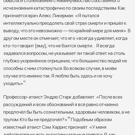
смысла и столкновение с неминуемостью собственного
исчезновения катастрофично по своим последствиям. Как
признаётся врач Алекс Ликерман: «Я пытался
интеллектуально преодолеть свой страх смерти и пришёл к
выводу, что это невозможно — по крайней мере для меня». В
другом месте он отмечает, что его «всегда удивляет, когда
кто-то говорит [ему], что не боится смерти… Я всегда
задавался вопросом, не указывает ли такой ответ на столь
глубоко укоренённое отрицание, что большинство людей не
способны с ним столкнуться. Во всяком случае, в моём
случае это именно так. Я люблю быть здесь и не хочу
уходить»
¹¹
.
Профессор-атеист Эндрю Старк добавляет: «После всех
рассуждений и всех обоснований я всё равно отчаянно
предпочёл бы быть сознательным, здоровым человеком, а не
трупом. Кто бы не предпочёл?»
¹²
Подобным образом
известный атеист Сэм Харрис признаёт: «У меня
действительно есть экзистенциальные тревоги. Я, как,