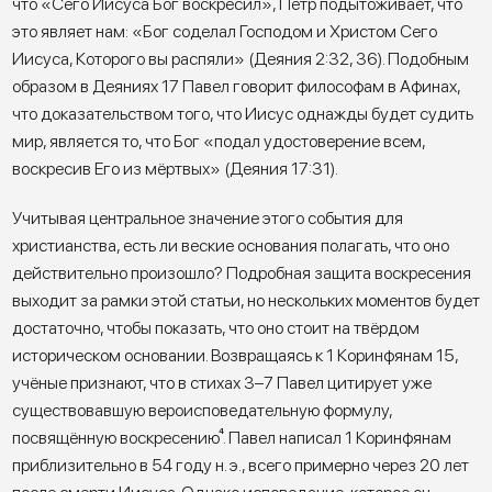
что «Сего Иисуса Бог воскресил», Пётр подытоживает, что
это являет нам: «Бог соделал Господом и Христом Сего
Иисуса, Которого вы распяли» (Деяния 2:32, 36). Подобным
образом в Деяниях 17 Павел говорит философам в Афинах,
что доказательством того, что Иисус однажды будет судить
мир, является то, что Бог «подал удостоверение всем,
воскресив Его из мёртвых» (Деяния 17:31).
Учитывая центральное значение этого события для
христианства, есть ли веские основания полагать, что оно
действительно произошло? Подробная защита воскресения
выходит за рамки этой статьи, но нескольких моментов будет
достаточно, чтобы показать, что оно стоит на твёрдом
историческом основании. Возвращаясь к 1 Коринфянам 15,
учёные признают, что в стихах 3–7 Павел цитирует уже
существовавшую вероисповедательную формулу,
посвящённую воскресению
⁴
. Павел написал 1 Коринфянам
приблизительно в 54 году н. э., всего примерно через 20 лет