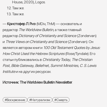
House, 2020), Logos.
Там же.
Там же.
—
Кристофер Л. Риз
(MDiv, ThM) — основатель и
редактор
The Worldview Bulletin
, а также главный
редактор
Dictionary of Christianity and Science
(Zondervan)
и
Three Views on Christianity and Science
(Zondervan). Он
является автором книги
100 Old Testament Quotes by Jesus:
How Christ Used the Hebrew Scriptures
(Rose/Tyndale). Его
статьи публиковались в
Christianity Today
,
The Christian
Post
,
Bible Gateway
,
Beliefnet
,
Summit Ministries
,
C. S. Lewis
Institute
и на других ресурсах.
Источник: The Worldview Bulletin Newsletter
.
Воскресение
Натурализм
Смерть