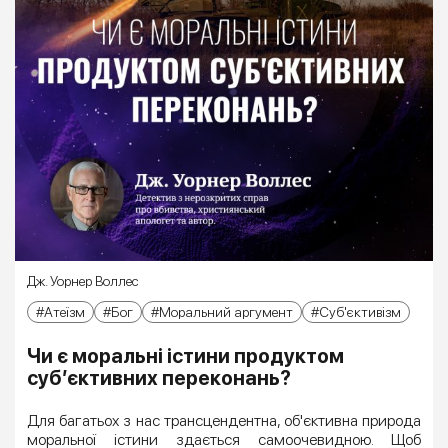
Дж. Уорнер Воллес
Атеїзм
Бог
Моральний аргумент
Суб'єктивізм
Чи є моральні істини продуктом
суб’єктивних переконань?
Для багатьох з нас трансцендентна, об'єктивна природа
моральної істини здається самоочевидною. Щоб