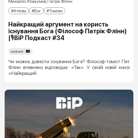
Михайло Абакумов
,
Патрік Флінн
Атеїзм
Бог
Томізм
Найкращий аргумент на користь
існування Бога (Філософ Патрік Флінн)
|🎙ВіР Подкаст #34
podcast
Чи можна довести існування Бога? Філософ-томіст Пет
Флінн впевнено відповідає: «Так». У своїй новій книзі
«Найкращий...