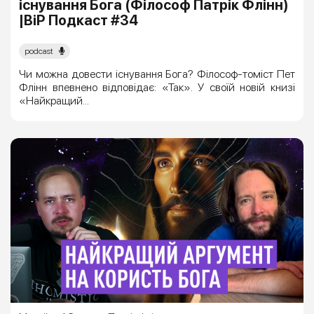
існування Бога (Філософ Патрік Флінн)
|ВіР Подкаст #34
podcast
Чи можна довести існування Бога? Філософ-томіст Пет
Флінн впевнено відповідає: «Так». У своїй новій книзі
«Найкращий...