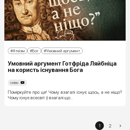
Атеїзм
Бог
Умовний аргумент
Умовний аргумент Готфріда Ляйбніца
на користь існування Бога
video
Поміркуйте про це! Чому взагалі існує щось, а не ніщо?
Чому існує всесвіт (і взагалі що...
1
2