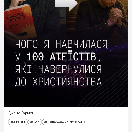
Джана Гармон
Атеїзм
Бог
Навернення до віри