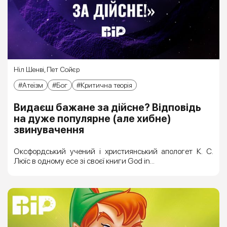
Ніл Шенві
,
Пет Сойєр
Атеїзм
Бог
Критична теорія
Видаєш бажане за дійсне? Відповідь
на дуже популярне (але хибне)
звинувачення
Оксфордський учений і християнський апологет К. С.
Люїс в одному есе зі своєї книги God in...