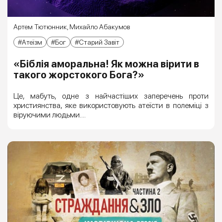
Артем Тютюнник
,
Михайло Абакумов
Атеїзм
Бог
Старий Завіт
«Біблія аморальна! Як можна вірити в
такого жорстокого Бога?»
Це, мабуть, одне з найчастіших заперечень проти
християнства, яке використовують атеїсти в полеміці з
віруючими людьми....