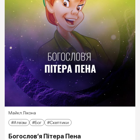
Майкл Лікона
Атеїзм
Бог
Скептики
Богослов’я Пітера Пена