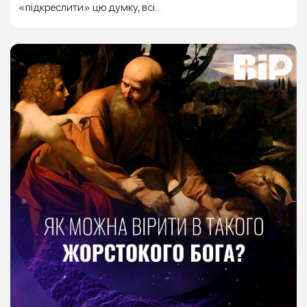
«підкреслити» цю думку, всі...