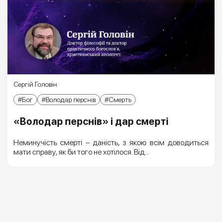
Сергій Головін
Бог
Володар перснів
Смерть
«Володар перснів» і дар смерті
Неминучість смерті – даність, з якою всім доводиться
мати справу, як би того не хотілося. Від...