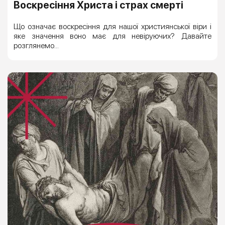
Воскресіння Христа і страх смерті
Що означає воскресіння для нашої християнської віри і
яке значення воно має для невіруючих? Давайте
розглянемо...