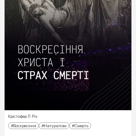
Крістофер Л. Різ
Воскресіння
Натуралізм
Смерть