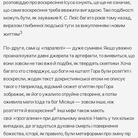
розповіддю про воскресіння Ісуса існують, це ще не означає,
що саме воскресіння треба вважати вигадкою. Такі подібності
можуть бути, як зауважив К. С. Люїс багато років тому назад,
виразом глибинної людської туги за викупленням і новим
3
життям
.
По-друге, самі ці
«паралелі»
— дуже сумнівні. Якщо уважно
проаналізувати давні джерела та артефакти, то виявиться, що
вони зовсім не такі вже й подібні, як твердять скептики. Хоча
багато хто стверджує, що боги на кшталт Гора були розіп’яті і
воскресли, жоден текст дохристиянської епохи не описує
такого. Наприклад, відомий сюжет єгиптян про Гора
зображає, як його ужалило отруйне створіння, а потім
оживила мати Ісіда та бог Місяця — зовсім інше, ніж
4
розп’яття й воскресіння
. Інші міфи також мають
свої
«прогалини»
при детальному аналізі. Навіть у тих кількох
випадках, де згадується духовна смерть і повернення
божества, історії, як правило, були метафорами про зміну пір