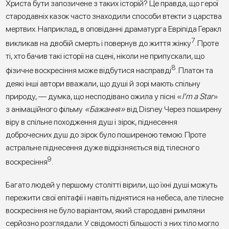
Христа бути запозичене з таких історій? Це правда, що герої
стародавніх казок часто знаходили способи втекти з царства
мертвих. Наприклад, в оповіданні драматурга Евріпіда Геракл
7
викликав на двобій смерть і повернув до життя жінку
. Проте
ті, хто бачив такі історії на сцені, ніколи не припускали, що
8
фізичне воскресіння може відбутися насправді
. Платон та
деякі інші автори вважали, що душі й зорі мають спільну
природу, — думка, що несподівано ожила у пісні «
I’m a Star
»
з анімаційного фільму
«Бажання»
від Disney. Через поширену
віру в спільне походження душ і зірок, піднесення
доброчесних душ до зірок було поширеною темою. Проте
астральне піднесення дуже відрізняється від тілесного
9
воскресіння
.
Багато людей у першому столітті вірили, що їхні душі можуть
пережити свої епітафії і навіть піднятися на небеса, але тілесне
воскресіння не було варіантом, який стародавні римляни
серйозно розглядали. У свідомості більшості з них тіло могло