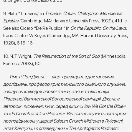
8. Origen,
Contra Celsum
2.55.
9. Plato, “Timaeus,” in
Timaeus. Critias. Cleitophon. Menexenus.
Epistles
(Cambridge, MA: Harvard University Press, 1929), 41d–e.
See also Cicero, “De Re Publica,” in
On the Republic
.
On the Laws
,
trans. Clinton W. Keyes (Cambridge, MA: Harvard University Press,
1928), 6.15–16.
10. N. T. Wright,
The Resurrection of the Son of God
(Minneapolis:
Fortress, 2003), 60.
—
Тімоті Пол Джонс — віце-президент з докторських
досліджень, професор християнського сімейного служіння,
завідувач кафедри апологетики, етики та філософії
Південної баптистської богословської семінарії. Джонс є
автором численних книг, серед яких «How We Got the Bible»
та «In Church as It Is in Heaven». Він також служить пастором-
проповідником у церкві Sojourn Church Midtown в Луїсвіллі,
штат Кентуккі, і є співведучим «The Apologetics Podcast».