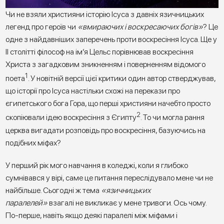
Чи не взяли християни історію Ісуса з давніх язичницьких
легенд про героїв чи
«вмираючих і воскресаючих богів»
? Це
одне з найдавніших заперечень проти воскресіння Ісуса. Ще у
II столітті філософ на ім’я Цельс порівнював воскресіння
Христа з загадковим зникненням і поверненням відомого
1
поета
. У новітній версії цієї критики один автор стверджував,
що історії про Ісуса настільки схожі на перекази про
єгипетського бога Гора, що перші християни начебто просто
2
скопіювали ідею воскресіння з Єгипту
. То чи могла рання
церква вигадати розповідь про воскресіння, базуючись на
подібних міфах?
У перший рік мого навчання в коледжі, коли я глибоко
сумнівався у вірі, саме це питання переслідувало мене чи не
найбільше. Сьогодні ж тема
«язичницьких
паралелей»
взагалі не викликає у мене тривоги. Ось чому.
По-перше, навіть якщо деякі паралелі між міфами і