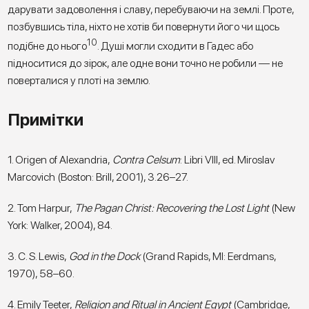
дарувати задоволення і славу, перебуваючи на землі. Проте,
позбувшись тіла, ніхто не хотів би повернути його чи щось
10
подібне до нього
. Душі могли сходити в Гадес або
підноситися до зірок, але одне вони точно не робили — не
поверталися у плоті на землю.
Примітки
1. Origen of Alexandria,
Contra Celsum
: Libri VIII, ed. Miroslav
Marcovich (Boston: Brill, 2001), 3.26–27.
2. Tom Harpur,
The Pagan Christ: Recovering the Lost Light
(New
York: Walker, 2004), 84.
3. C. S. Lewis,
God in the Dock
(Grand Rapids, MI: Eerdmans,
1970), 58–60.
4. Emily Teeter,
Religion and Ritual in Ancient Egypt
(Cambridge,