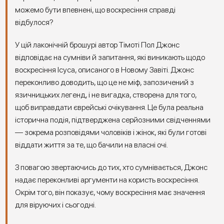
можемо бути впевнені, що воскресіння справді
відбулося?
У цій лаконічній брошурі автор Тімоті Пол Джонс
відповідає на сумніви й запитання, які виникають щодо
воскресіння Ісуса, описаного в Новому Завіті. Джонс
переконливо доводить, що це не міф, запозичений з
язичницьких легенд, і не вигадка, створена для того,
щоб виправдати єврейські очікування. Це була реальна
історична подія, підтверджена серйозними свідченнями
— зокрема розповідями чоловіків і жінок, які були готові
віддати життя за те, що бачили на власні очі.
З повагою звертаючись до тих, хто сумнівається, Джонс
надає переконливі аргументи на користь воскресіння.
Окрім того, він показує, чому воскресіння має значення
для віруючих і сьогодні.