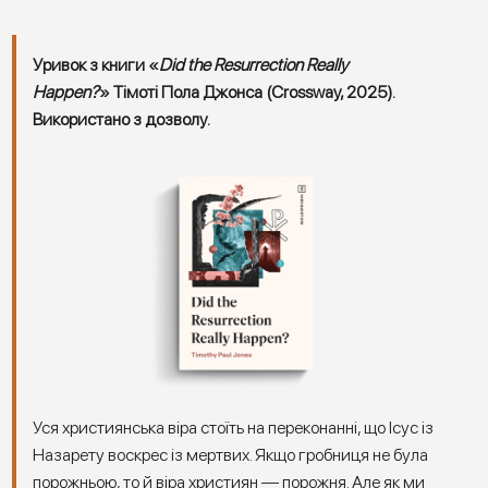
Уривок з книги «
Did the Resurrection Really
Happen?
»
Тімоті Пола Джонса (Crossway, 2025).
Використано з дозволу.
Уся християнська віра стоїть на переконанні, що Ісус із
Назарету воскрес із мертвих. Якщо гробниця не була
порожньою, то й віра християн — порожня. Але як ми