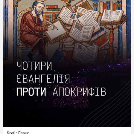
Крейґ Еванс