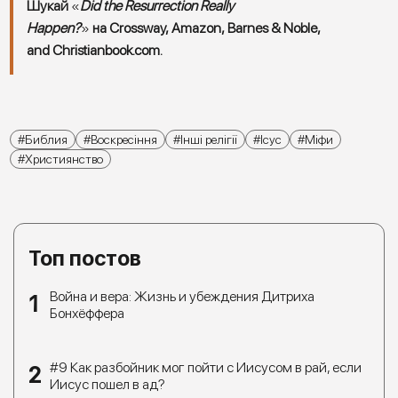
Шукай
«
Did the Resurrection Really
Happen?
»
на
Crossway
,
Amazon
,
Barnes & Noble
,
and
Christianbook.com
.
Библия
Воскресіння
Інші релігії
Ісус
Міфи
Християнство
Топ постов
Война и вера: Жизнь и убеждения Дитриха
Бонхёффера
#9 Как разбойник мог пойти с Иисусом в рай, если
Иисус пошел в ад?