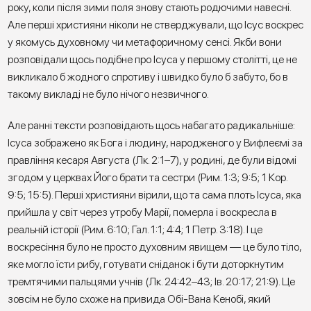
року, коли після зими поля знову стають родючими навесні.
Але перші християни ніколи не стверджували, що Ісус воскрес
у якомусь духовному чи метафоричному сенсі. Якби вони
розповідали щось подібне про Ісуса у першому столітті, це не
викликало б жодного спротиву і швидко було б забуто, бо в
такому викладі не було нічого незвичного.
Але ранні тексти розповідають щось набагато радикальніше:
Ісуса зображено як Бога і людину, народженого у Вифлеємі за
правління кесаря Августа (Лк. 2:1–7), у родині, де були відомі
згодом у церквах Його брати та сестри (Рим. 1:3; 9:5; 1 Кор.
9:5; 15:5). Перші християни вірили, що та сама плоть Ісуса, яка
прийшла у світ через утробу Марії, померла і воскресла в
реальній історії (Рим. 6:10; Гал. 1:1; 4:4; 1 Петр. 3:18). І це
воскресіння було не просто духовним явищем — це було тіло,
яке могло їсти рибу, готувати сніданок і бути доторкнутим
тремтячими пальцями учнів (Лк. 24:42–43; Ів. 20:17; 21:9). Це
зовсім не було схоже на привида Обі-Вана Кенобі, який