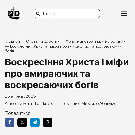
Skip
to
Search
content
Togg
for:
Navi
О нас
Главная
—
Статьи и заметки
—
Христианство и другие религии
—
Воскресіння Христа і міфи про вмираючих та воскресаючих
богів
Книги
Воскресіння Христа і міфи
Статьи и заметки
про вмираючих та
воскресаючих богів
Видео и подкасты
23 апреля, 2025
Задать вопрос
Тимоти Пол Джонс
Михайло Абакумов
Поделиться:
Donate