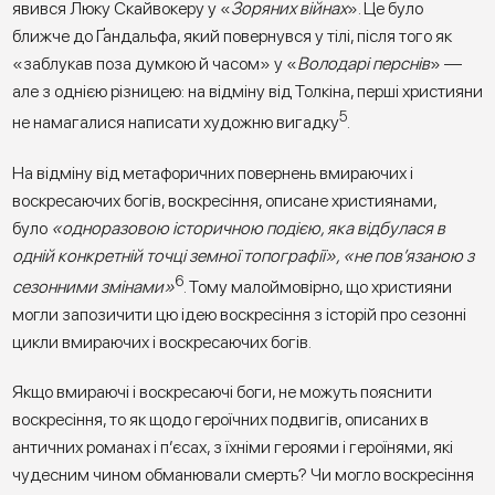
явився Люку Скайвокеру у «
Зоряних війнах
». Це було
ближче до Ґандальфа, який повернувся у тілі, після того як
«заблукав поза думкою й часом» у «
Володарі перснів
» —
але з однією різницею: на відміну від Толкіна, перші християни
5
не намагалися написати художню вигадку
.
На відміну від метафоричних повернень вмираючих і
воскресаючих богів, воскресіння, описане християнами,
було
«одноразовою історичною подією, яка відбулася в
одній конкретній точці земної топографії», «не пов’язаною з
6
сезонними змінами»
. Тому малоймовірно, що християни
могли запозичити цю ідею воскресіння з історій про сезонні
цикли вмираючих і воскресаючих богів.
Якщо вмираючі і воскресаючі боги, не можуть пояснити
воскресіння, то як щодо героїчних подвигів, описаних в
античних романах і п’єсах, з їхніми героями і героїнями, які
чудесним чином обманювали смерть? Чи могло воскресіння