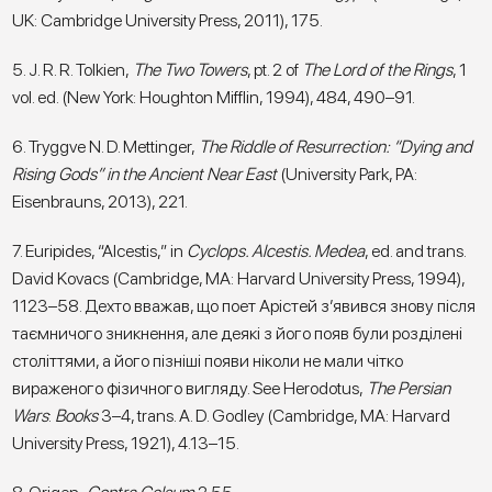
UK: Cambridge University Press, 2011), 175.
5. J. R. R. Tolkien,
The Two Towers
, pt. 2 of
The Lord of the Rings
, 1
vol. ed. (New York: Houghton Mifflin, 1994), 484, 490–91.
6. Tryggve N. D. Mettinger,
The Riddle of Resurrection: “Dying and
Rising Gods” in the Ancient Near East
(University Park, PA:
Eisenbrauns, 2013), 221.
7. Euripides, “Alcestis,” in
Cyclops. Alcestis. Medea
, ed. and trans.
David Kovacs (Cambridge, MA: Harvard University Press, 1994),
1123–58. Дехто вважав, що поет Арістей з’явився знову після
таємничого зникнення, але деякі з його появ були розділені
століттями, а його пізніші появи ніколи не мали чітко
вираженого фізичного вигляду. See Herodotus,
The Persian
Wars
:
Books
3–4, trans. A. D. Godley (Cambridge, MA: Harvard
University Press, 1921), 4.13–15.