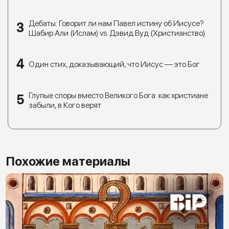
Дебаты: Говорит ли нам Павел истину об Иисусе?
Шабир Али (Ислам) vs. Дэвид Вуд (Христианство)
Один стих, доказывающий, что Иисус — это Бог
Глупые споры вместо Великого Бога: как христиане
забыли, в Кого верят
Похожие материалы