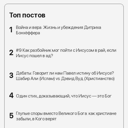
Топ постов
Война и вера: Жизнь и убеждения Дитриха
Бонхёффера
#9 Как разбойник мог пойти с Иисусом в рай, если
Иисус пошел в ад?
Дебаты: Говорит ли нам Павел истину об Иисусе?
Шабир Али (Ислам) vs. Дэвид Вуд (Христианство)
Один стих, доказывающий, что Иисус — это Бог
Глупые споры вместо Великого Бога: как христиане
забыли, в Кого верят