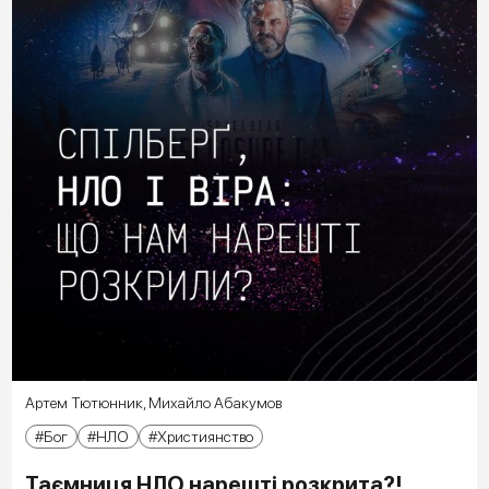
Артем Тютюнник
,
Михайло Абакумов
Бог
НЛО
Християнство
Таємниця НЛО нарешті розкрита?!