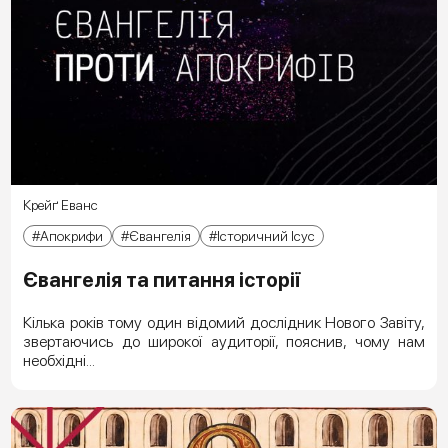
Крейґ Еванс
Апокрифи
Євангелія
Історичний Ісус
Євангелія та питання історії
Кілька років тому один відомий дослідник Нового Завіту,
звертаючись до широкої аудиторії, пояснив, чому нам
необхідні...