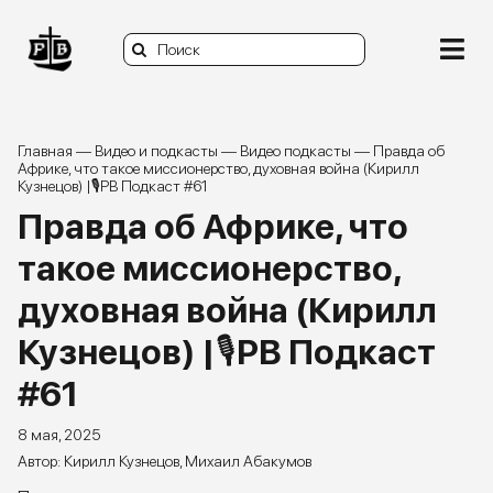
Skip
to
Search
content
Togg
for:
Navi
О нас
Главная
—
Видео и подкасты
—
Видео подкасты
—
Правда об
Африке, что такое миссионерство, духовная война (Кирилл
Кузнецов) |🎙РВ Подкаст #61
Книги
Правда об Африке, что
Статьи и заметки
такое миссионерство,
духовная война (Кирилл
Видео и подкасты
Кузнецов) |🎙РВ Подкаст
Задать вопрос
#61
Donate
8 мая, 2025
Кирилл Кузнецов
,
Михаил Абакумов