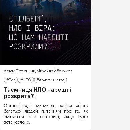
Артем Тютюнник
,
Михайло Абакумов
Бог
НЛО
Християнство
Таємниця НЛО нарешті
розкрита?!
Останні події викликали зацікавленість
багатьох людей питанням про те, як
зміниться їхній світогляд, якщо буде
встановлено...