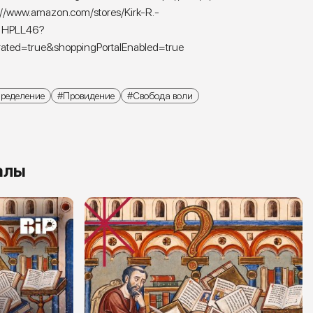
://www.amazon.com/stores/Kirk-R.-
1HPLL46?
rated=true&shoppingPortalEnabled=true
ределение
Провидение
Свобода воли
алы