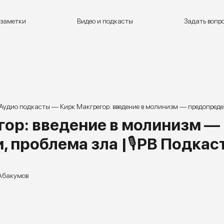
 заметки
Видео и подкасты
Задать вопр
Аудио подкасты
—
Кирк Макгрегор: введение в молинизм — предопредел
гор: введение в молинизм —
, проблема зла |🎙РВ Подкас
Абакумов