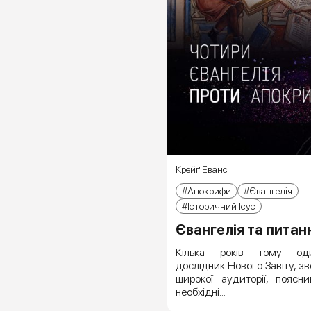
Крейґ Еванс
Апокрифи
Євангелія
Історичний Ісус
Євангелія та питанн
Кілька років тому од
дослідник Нового Завіту, з
широкої аудиторії, поясн
необхідні...