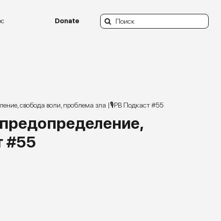
Search
ос
Donate
for:
ение, свобода воли, проблема зла |🎙РВ Подкаст #55
 предопределение,
т #55