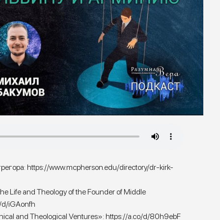
грегора:
https://www.mcpherson.edu/directory/dr-kirk-
he Life and Theology of the Founder of Middle
o/d/iGAonfh
hical and Theological Ventures»:
https://a.co/d/80h9ebF