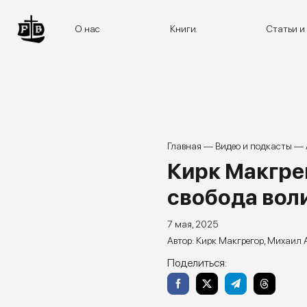
Skip
to
О нас
Книги
Статьи и
content
Главная
—
Видео и подкасты
—
Кирк Макгре
свобода воли
7 мая, 2025
Кирк Макгрегор
,
Михаил 
Поделиться: