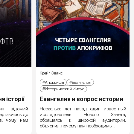
Крейг Эванс
Апокрифы
Евангелия
Исторический Иисус
я історії
Евангелия и вопрос истории
ин відомий
Несколько лет назад один известный
вертаючись до
исследователь Нового Завета,
ив, чому нам
обращаясь к широкой аудитории,
объяснил, почему нам необходимы...