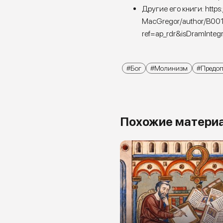
Другие его книги:
https
MacGregor/author/B00
ref=ap_rdr&isDramInteg
Бог
Молинизм
Предоп
Похожие матери