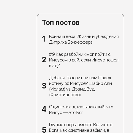
Топ постов
Война и вера: Жизнь и убеждения
Дитриха Бонхёффера
#9 Как разбойник мог пойти с
Иисусом в рай, если Иисус пошел
в ад?
Дебаты: Говорит ли нам Павел
истину об Иисусе? Шабир Али
(Ислам) vs. Дэвид Вуд
(Христианство)
Один стих, доказывающий, что
Иисус — это Бог
Глупые споры вместо Великого
Бога: как христиане забыли, в