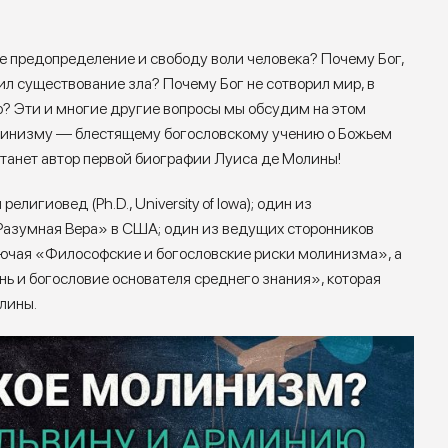
е предопределение и свободу воли человека? Почему Бог,
л существование зла? Почему Бог не сотворил мир, в
о? Эти и многие другие вопросы мы обсудим на этом
линизму — блестящему богословскому учению о Божьем
танет автор первой биографии Луиса де Молины!
лигиовед (Ph.D., University of Iowa); один из
Разумная Вера» в США; один из ведущих сторонников
ключая «Философские и богословские риски молинизма», а
ь и богословие основателя среднего знания», которая
лины.