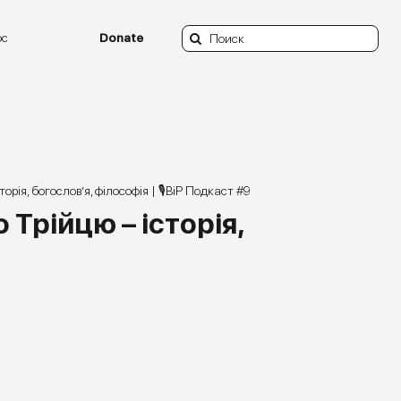
Search
ос
Donate
for:
рія, богослов’я, філософія | 🎙ВіР Подкаст #9
Трійцю – історія,