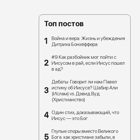
Топ постов
Война и вера: Жизнь и убеждения
Дитриха Бонхёффера
#9 Как разбойник мог пойти с
Иисусом в рай, если Иисус пошел
в ад?
Дебаты: Говорит ли нам Павел
истину об Иисусе? Шабир Али
(Ислам) vs. Дэвид Вуд
(Христианство)
Один стих, доказывающий, что
Иисус — это Бог
Глупые споры вместо Великого
Бога: как христиане забыли, в