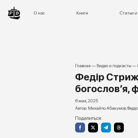
Skip
to
О нас
Книги
Статьи и
content
Главная
—
Видео и подкасты
—
Федір Стрижа
богослов’я, ф
6 мая, 2025
Михайло Абакумов
,
Феді
Поделиться: