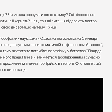
ійцю? Чи можна зрозуміти цю доктрину? Які філософські
и на її користь? На ці та інші питання відповість доктор
 свою дисертацію на тему Трійці!
ософських наук, декан Одеської Богословської Семінарії
Він спеціалізується на систематичній та філософській теології,
а тему чистого та поглибленого теїзму у богослов’ї Річарда
и його праці. Нині він займається дослідженнями сучасної
, відродженням вчення про Трійцю в теології ХХ століття, цій
ого дисертація.