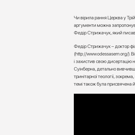
Чи вірила рання Церква у Тр
аргументи можна запропонуват
Федір Стрижачук, який писав
Федір Стрижачук – доктор філ
(
http://www.odessasem.org/
). 
і захистив свою дисертацію н
Суінберна, детально вивчивш
тринітарної теології, зокрема
темі також була присвячена й