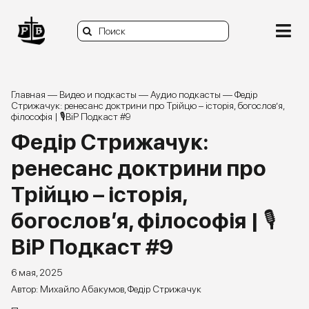
Skip
to
Search
content
Togg
for:
Navi
О нас
Главная
—
Видео и подкасты
—
Аудио подкасты
—
Федір
Стрижачук: ренесанс доктрини про Трійцю – історія, богослов’я,
філософія | 🎙ВіР Подкаст #9
Книги
Федір Стрижачук:
Статьи и заметки
ренесанс доктрини про
Трійцю – історія,
Видео и подкасты
богослов’я, філософія | 🎙
Задать вопрос
ВіР Подкаст #9
Donate
6 мая, 2025
Михайло Абакумов
,
Федір Стрижачук