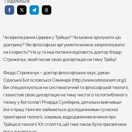
Поделиться:
Чи вірила рання Церква у Трійцю? Чи можна зрозуміти цю
доктрину? Які філософські аргументи можна запропонувати
на її користь? На ці та інші питання відповість доктор Федір
Стрижачук, який писав свою дисертацію на тему Трійці!
Федір Стрижачук – доктор філософських наук, декан
Одеської Богословської Семінарії (
http://www.odessasem.org/
).
Він спеціалізується на систематичній та філософській теології,
і захистив свою дисертацію на тему чистого та поглибленого
теїзму у богослов’ї Річарда Суінберна, детально вивчивши
його праці. Нині він займається дослідженнями сучасної
тринітарної теології, зокрема, відродженням вчення про
Трійцю в теології ХХ століття, цій темі також була присвячена
його дисертація.