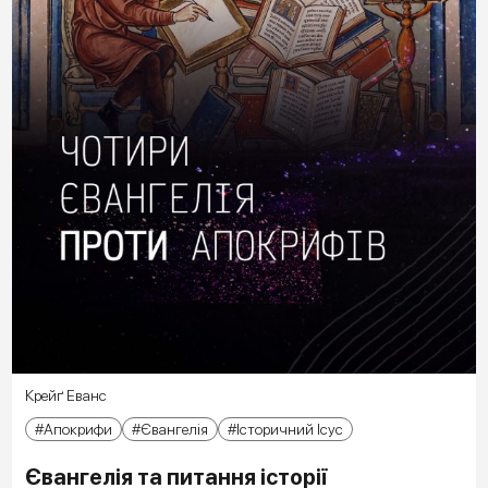
Крейґ Еванс
Апокрифи
Євангелія
Історичний Ісус
Євангелія та питання історії