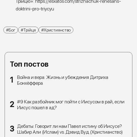
Трійцю»:
https://esxatos.com/strizhachuk-renesans-
doktrini-pro-triycyu
Бог
Трійця
Християнство
Топ постов
Война и вера: Жизнь и убеждения Дитриха
Бонхёффера
#9 Как разбойник мог пойти с Иисусом в рай, если
Иисус пошел в ад?
Дебаты: Говорит ли нам Павел истину об Иисусе?
Шабир Али (Ислам) vs. Дэвид Вуд (Христианство)