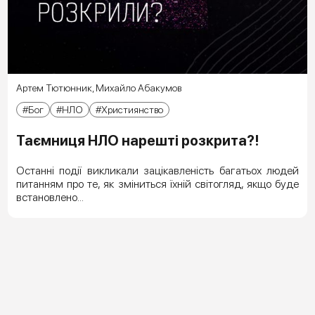
Артем Тютюнник
,
Михайло Абакумов
Бог
НЛО
Християнство
Таємниця НЛО нарешті розкрита?!
Останні події викликали зацікавленість багатьох людей
питанням про те, як зміниться їхній світогляд, якщо буде
встановлено...