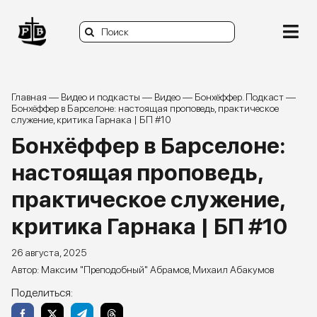
Skip
to
Search
content
Togg
for:
Navi
О нас
Главная
—
Видео и подкасты
—
Видео
—
Бонхёффер. Подкаст
—
Бонхёффер в Барселоне: настоящая проповедь, практическое
служение, критика Гарнака | БП #10
Книги
Бонхёффер в Барселоне:
Статьи и заметки
настоящая проповедь,
практическое служение,
Видео и подкасты
критика Гарнака | БП #10
Задать вопрос
26 августа, 2025
Максим "Преподобный" Абрамов
,
Михаил Абакумов
Donate
Поделиться: