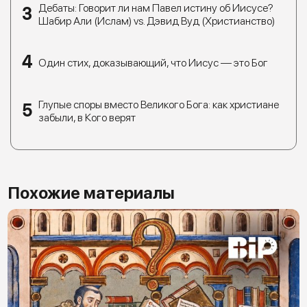
Дебаты: Говорит ли нам Павел истину об Иисусе?
Шабир Али (Ислам) vs. Дэвид Вуд (Христианство)
Один стих, доказывающий, что Иисус — это Бог
Глупые споры вместо Великого Бога: как христиане
забыли, в Кого верят
Похожие материалы