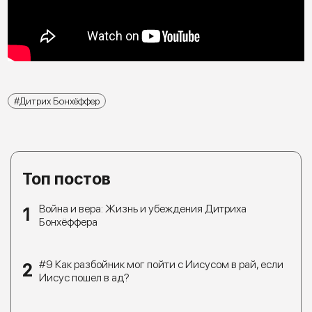
Дитрих Бонхёффер
Топ постов
Война и вера: Жизнь и убеждения Дитриха
Бонхёффера
#9 Как разбойник мог пойти с Иисусом в рай, если
Иисус пошел в ад?