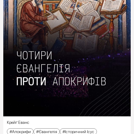
Крейґ Еванс
Апокрифи
Євангелія
Історичний Ісус