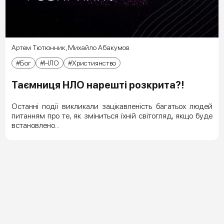
Артем Тютюнник
,
Михайло Абакумов
Бог
НЛО
Християнство
Таємниця НЛО нарешті розкрита?!
Останні події викликали зацікавленість багатьох людей
питанням про те, як зміниться їхній світогляд, якщо буде
встановлено...