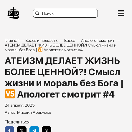
Skip
to
Search
content
Togg
for:
Navi
О нас
Главная
—
Видео и подкасты
—
Видео
—
Апологет смотрит
—
АТЕИЗМ ДЕЛАЕТ ЖИЗНЬ БОЛЕЕ ЦЕННОЙ?! Смысл жизни и
мораль без Бога |
Апологет смотрит #4
Книги
АТЕИЗМ ДЕЛАЕТ ЖИЗНЬ
Статьи и заметки
БОЛЕЕ ЦЕННОЙ?! Смысл
жизни и мораль без Бога |
Видео и подкасты
Апологет смотрит #4
Задать вопрос
24 апреля, 2025
Михаил Абакумов
Donate
Поделиться: