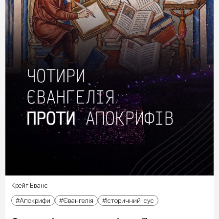
Крейґ Еванс
Апокрифи
Євангелія
Історичний Ісус