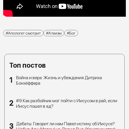
Апологет смотрит
Атеизм
Бог
Топ постов
Война и вера: Жизнь и убеждения Дитриха
Бонхёффера
#9 Как разбойник мог пойти с Иисусом в рай, если
Иисус пошел в ад?
Дебаты: Говорит ли нам Павел истину об Иисусе?