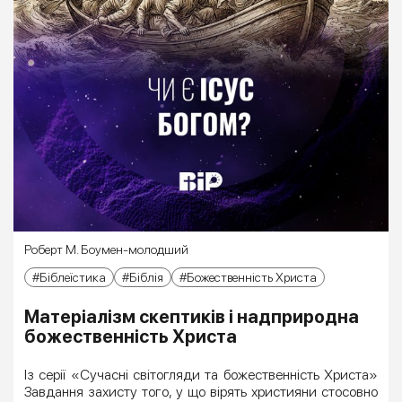
Роберт М. Боумен-молодший
Біблеїстика
Біблія
Божественність Христа
Матеріалізм скептиків і надприродна
божественність Христа
Із серії «Сучасні світогляди та божественність Христа»
Завдання захисту того, у що вірять християни стосовно