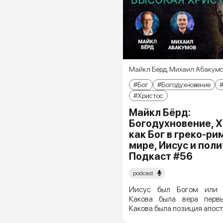
Майкл Бёрд
,
Михаил Абакумо
Бог
Богодухновение
Христос
Майкл Бёрд:
Богодухновение, 
как Бог в греко-р
мире, Иисус и поли
Подкаст #56
podcast
Иисус был Богом или 
Какова была вера перв
Какова была позиция апосто