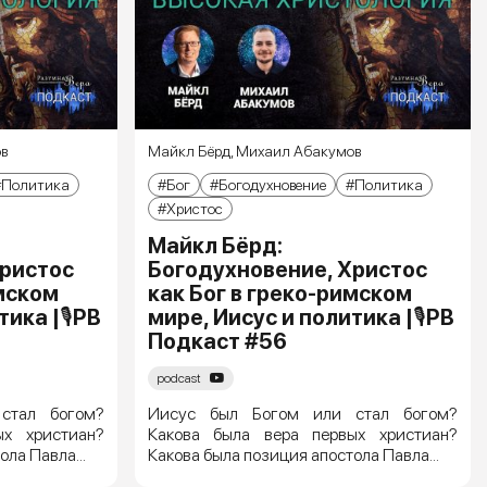
в
Майкл Бёрд
,
Михаил Абакумов
Политика
Бог
Богодухновение
Политика
Христос
Майкл Бёрд:
Христос
Богодухновение, Христос
имском
как Бог в греко-римском
тика |🎙РВ
мире, Иисус и политика |🎙РВ
Подкаст #56
podcast
стал богом?
Иисус был Богом или стал богом?
ых христиан?
Какова была вера первых христиан?
ла Павла...
Какова была позиция апостола Павла...