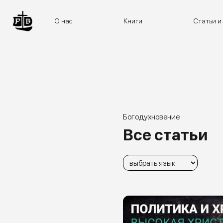
Skip
to
О нас
Книги
Статьи и
content
Богодухновение
Все статьи