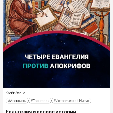
Крейг Эванс
Апокрифы
Евангелия
Исторический Иисус
Евангелия и вопрос истории