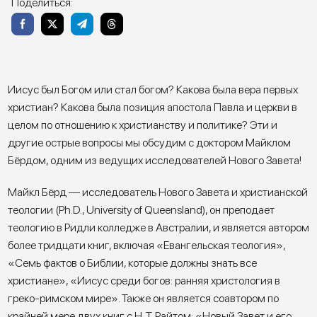
Поделиться:
Иисус был Богом или стал богом? Какова была вера первых
христиан? Какова была позиция апостола Павла и церкви в
целом по отношению к христианству и политике? Эти и
другие острые вопросы мы обсудим с доктором Майклом
Бёрдом, одним из ведущих исследователей Нового Завета!
Майкл Бёрд — исследователь Нового Завета и христианской
теологии (Ph.D., University of Queensland), он преподает
теологию в Ридли колледже в Австралии, и является автором
более тридцати книг, включая «Евангельская теология»,
«Семь фактов о Библии, которые должны знать все
христиане», «Иисус среди богов: ранняя христология в
греко-римском мире». Также он является соавтором по
крайней мере двух книг с Н. Т. Райтом: «Новый Завет и его