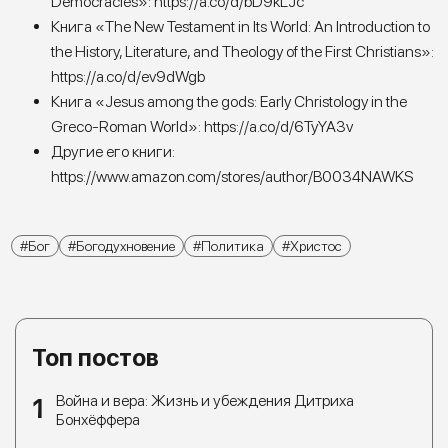
Democracies»:
https://a.co/d/bD9kLJc
Книга «The New Testament in Its World: An Introduction to
the History, Literature, and Theology of the First Christians»:
https://a.co/d/ev9dWgb
Книга «Jesus among the gods: Early Christology in the
Greco-Roman World»:
https://a.co/d/6TyYA3v
Другие его книги:
https://www.amazon.com/stores/author/B0034NAWKS
Бог
Богодухновение
Политика
Христос
Топ постов
Война и вера: Жизнь и убеждения Дитриха
Бонхёффера