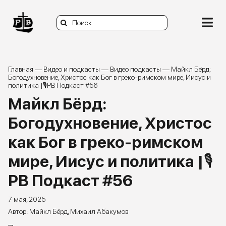
Skip
to
Search
content
Togg
for:
Navi
О нас
Главная
—
Видео и подкасты
—
Видео подкасты
—
Майкл Бёрд:
Богодухновение, Христос как Бог в греко-римском мире, Иисус и
политика |🎙РВ Подкаст #56
Книги
Майкл Бёрд:
Статьи и заметки
Богодухновение, Христос
как Бог в греко-римском
Видео и подкасты
мире, Иисус и политика |🎙
Задать вопрос
РВ Подкаст #56
Donate
7 мая, 2025
Майкл Бёрд
,
Михаил Абакумов