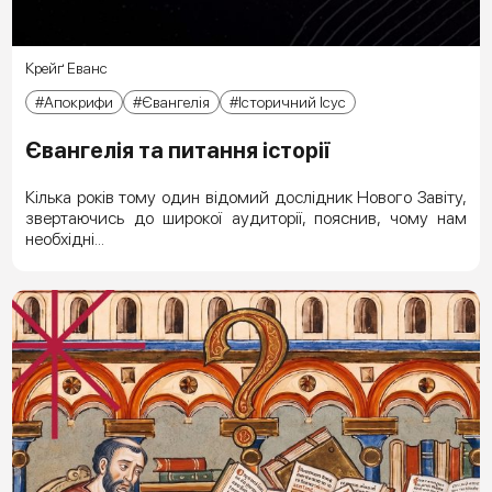
Крейґ Еванс
Апокрифи
Євангелія
Історичний Ісус
Євангелія та питання історії
Кілька років тому один відомий дослідник Нового Завіту,
звертаючись до широкої аудиторії, пояснив, чому нам
необхідні...