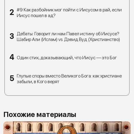
#9 Как разбойник мог пойти с Иисусом в рай, если
Иисус пошел в ад?
Дебаты: Говорит ли нам Павел истину об Иисусе?
Шабир Али (Ислам) vs. Дэвид Вуд (Христианство)
Один стих, доказывающий, что Иисус — это Бог
Глупые споры вместо Великого Бога: как христиане
забыли, в Кого верят
Похожие материалы