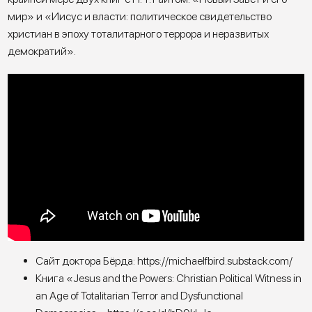
мир» и «Иисус и власти: политическое свидетельство
христиан в эпоху тоталитарного террора и неразвитых
демократий».
Сайт доктора Бёрда: https://michaelfbird.substack.com/
Книга «Jesus and the Powers: Christian Political Witness in
an Age of Totalitarian Terror and Dysfunctional