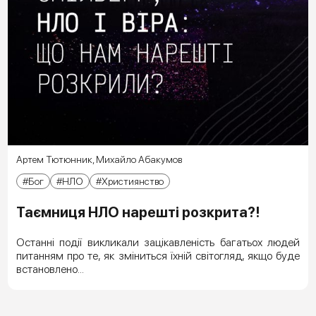
Артем Тютюнник
,
Михайло Абакумов
Бог
НЛО
Християнство
Таємниця НЛО нарешті розкрита?!
Останні події викликали зацікавленість багатьох людей
питанням про те, як зміниться їхній світогляд, якщо буде
встановлено...