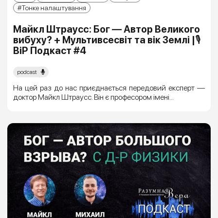
Тонке налаштування
Майкл Штраусc: Бог — Автор Великого
вибуху? + Мультивсесвіт та вік Землі |🎙
ВіР Подкаст #4
podcast
На цей раз до нас приєднається передовий експерт —
доктор Майкл Штраусc. Він є професором імені...