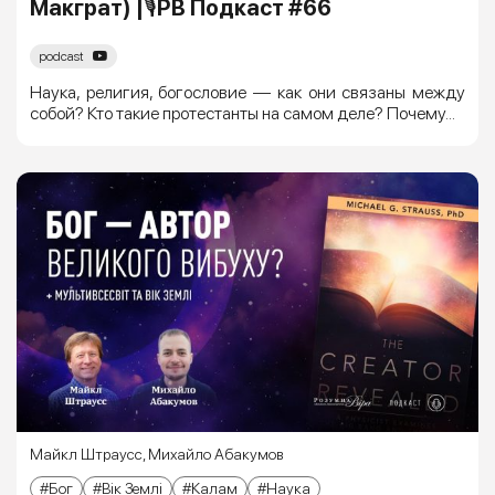
Макграт) |🎙РВ Подкаст #66
podcast
Наука, религия, богословие — как они связаны между
собой? Кто такие протестанты на самом деле? Почему...
Майкл Штраусс
,
Михайло Абакумов
Бог
Вік Землі
Калам
Наука