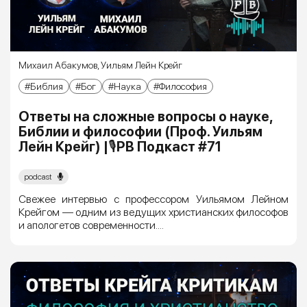
Михаил Абакумов
,
Уильям Лейн Крейг
Библия
Бог
Наука
Философия
Ответы на сложные вопросы о науке,
Библии и философии (Проф. Уильям
Лейн Крейг) |🎙РВ Подкаст #71
podcast
Свежее интервью с профессором Уильямом Лейном
Крейгом — одним из ведущих христианских философов
и апологетов современности....