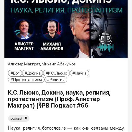
Алистер Макграт
,
Михаил Абакумов
Бог
Докинз
К.С. Льюис
Наука
Протестантизм
Религия
К.С. Льюис, Докинз, наука, религия,
протестантизм (Проф. Алистер
Макграт) |🎙РВ Подкаст #66
podcast
Наука, религия, богословие — как они связаны между