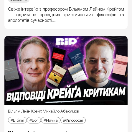
Свіже інтерв’ю з професором Вільямом Лейном Крейґом
— одним із провідних християнських філософів та
апологетів сучасності....
Вільям Лейн Крейґ
,
Михайло Абакумов
Біблія
Бог
Наука
Філософія