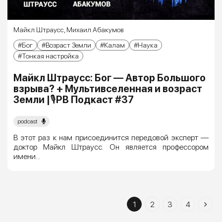
Майкл Штраусс
,
Михаил Абакумов
Бог
Возраст Земли
Калам
Наука
Тонкая настройка
Майкл Штраусс: Бог — Автор Большого
взрыва? + Мультивселенная и возраст
Земли |🎙РВ Подкаст #37
podcast
В этот раз к нам присоединится передовой эксперт —
доктор Майкл Штраусс. Он является профессором
имени...
1
2
3
4