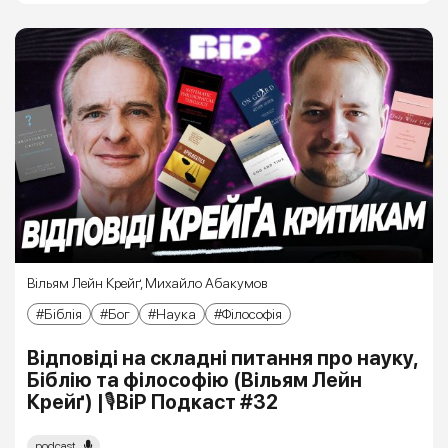
Вільям Лейн Крейґ
,
Михайло Абакумов
Біблія
Бог
Наука
Філософія
Відповіді на складні питання про науку,
Біблію та філософію (Вільям Лейн
Крейґ) |🎙ВіР Подкаст #32
podcast