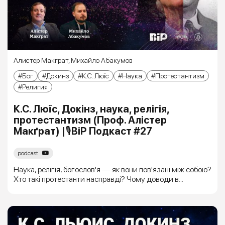
Алистер Макграт
,
Михайло Абакумов
Бог
Докинз
К.С. Люїс
Наука
Протестантизм
Религия
К.С. Люїс, Докінз, наука, релігія,
протестантизм (Проф. Алістер
Макґрат) |🎙ВіР Подкаст #27
podcast
Наука, релігія, богослов'я — як вони пов'язані між собою?
Хто такі протестанти насправді? Чому доводи в...