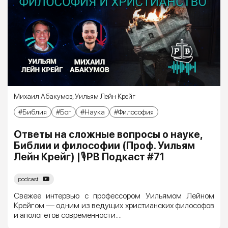
Михаил Абакумов
,
Уильям Лейн Крейг
Библия
Бог
Наука
Философия
Ответы на сложные вопросы о науке,
Библии и философии (Проф. Уильям
Лейн Крейг) |🎙РВ Подкаст #71
podcast
Свежее интервью с профессором Уильямом Лейном
Крейгом — одним из ведущих христианских философов
и апологетов современности....