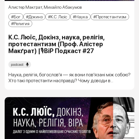
Алистер Макграт
,
Михайло Абакумов
Бог
Докинз
К.С. Люїс
Наука
Протестантизм
Религия
К.С. Люїс, Докінз, наука, релігія,
протестантизм (Проф. Алістер
Макґрат) |🎙ВіР Подкаст #27
podcast
Наука, релігія, богослов’я — як вони пов’язані між собою?
Хто такі протестанти насправді? Чому доводи в...