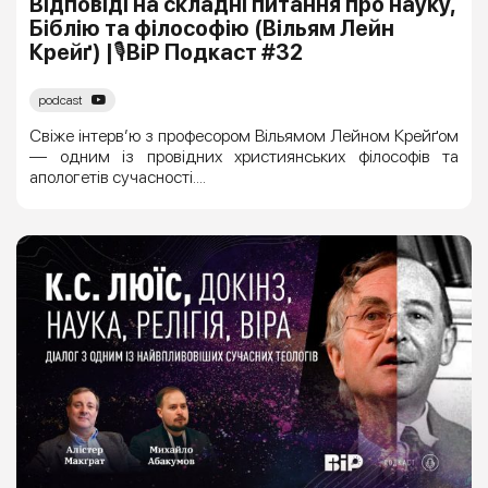
Відповіді на складні питання про науку,
Біблію та філософію (Вільям Лейн
Крейґ) |🎙ВіР Подкаст #32
podcast
Свіже інтерв’ю з професором Вільямом Лейном Крейґом
— одним із провідних християнських філософів та
апологетів сучасності....