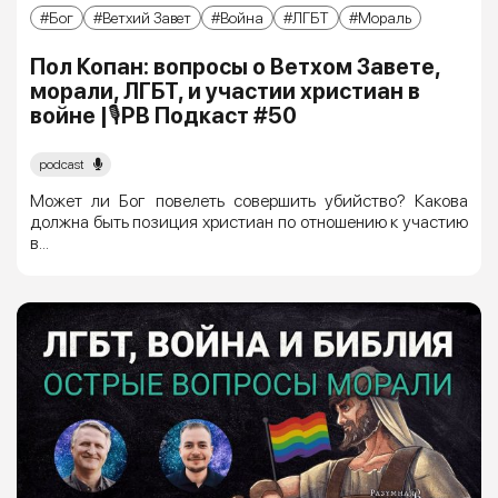
Бог
Ветхий Завет
Война
ЛГБТ
Мораль
Пол Копан: вопросы о Ветхом Завете,
морали, ЛГБТ, и участии христиан в
войне |🎙РВ Подкаст #50
podcast
Может ли Бог повелеть совершить убийство? Какова
должна быть позиция христиан по отношению к участию
в...