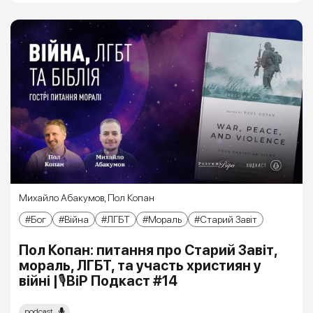
Михайло Абакумов
,
Пол Копан
Бог
Війна
ЛГБТ
Мораль
Старий Завіт
Пол Копан: питання про Старий Завіт,
мораль, ЛГБТ, та участь християн у
війні |🎙ВіР Подкаст #14
podcast