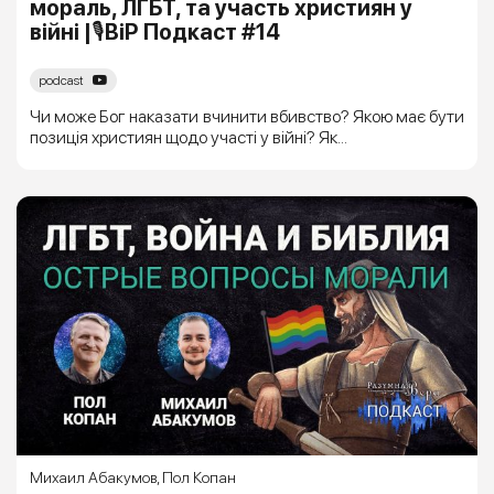
мораль, ЛГБТ, та участь християн у
війні |🎙ВіР Подкаст #14
podcast
Чи може Бог наказати вчинити вбивство? Якою має бути
позиція християн щодо участі у війні? Як...
Михаил Абакумов
,
Пол Копан