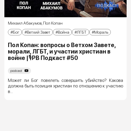
Михаил Абакумов
,
Пол Копан
Бог
Ветхий Завет
Война
ЛГБТ
Мораль
Пол Копан: вопросы о Ветхом Завете,
морали, ЛГБТ, и участии христиан в
войне |🎙РВ Подкаст #50
podcast
Может ли Бог повелеть совершить убийство? Какова
должна быть позиция христиан по отношению к участию
в...