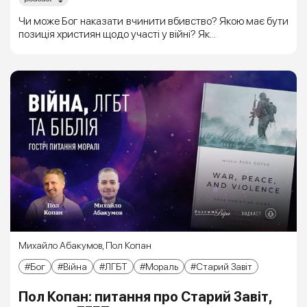
Чи може Бог наказати вчинити вбивство? Якою має бути
позиція християн щодо участі у війні? Як...
Михайло Абакумов
,
Пол Копан
Бог
Війна
ЛГБТ
Мораль
Старий Завіт
Пол Копан: питання про Старий Завіт,