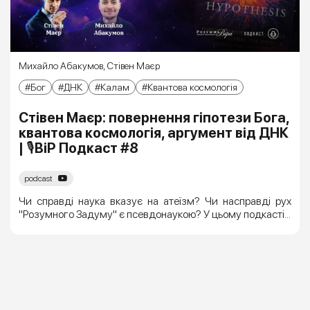
Михайло Абакумов
,
Стівен Маєр
Бог
ДНК
Калам
Квантова космологія
Стівен Маєр: повернення гіпотези Бога,
квантова космологія, аргумент від ДНК
| 🎙ВіР Подкаст #8
podcast
Чи справді наука вказує на атеїзм? Чи насправді рух
"Розумного Задуму" є псевдонаукою? У цьому подкасті...