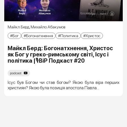
Майкл Берд
,
Михайло Абакумов
Бог
Богонатхнення
Политика
Христос
Майкл Берд: Богонатхнення, Христос
як Бог у греко-римському світі, Ісус і
політика |🎙ВіР Подкаст #20
podcast
Ісус був Богом чи став богом? Якою була віра перших
християн? Якою була позиція апостола Павла...