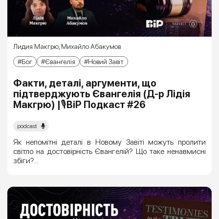
Лидия Макгрю
,
Михайло Абакумов
Бог
Євангелія
Новий Завіт
Факти, деталі, аргументи, що
підтверджують Євангелія (Д-р Лідія
Макгрю) |🎙ВіР Подкаст #26
podcast
Як непомітні деталі в Новому Завіті можуть пролити
світло на достовірність Євангелій? Що таке ненавмисні
збіги?...