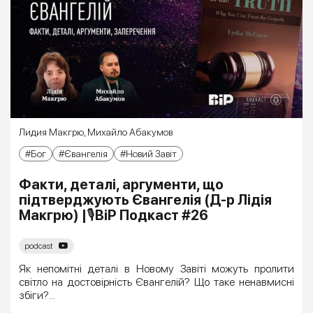
Лидия Макгрю
,
Михайло Абакумов
Бог
Євангелія
Новий Завіт
Факти, деталі, аргументи, що
підтверджують Євангелія (Д-р Лідія
Макгрю) |🎙ВіР Подкаст #26
podcast
Як непомітні деталі в Новому Завіті можуть пролити
світло на достовірність Євангелій? Що таке ненавмисні
збіги?...